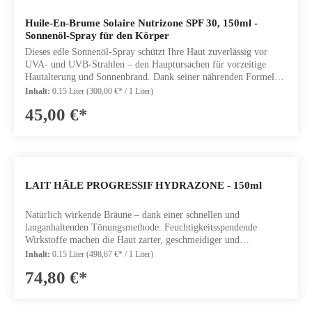
150ml
Huile-En-Brume Solaire Nutrizone SPF 30, 150ml -
Sonnenöl-Spray für den Körper
Dieses edle Sonnenöl-Spray schützt Ihre Haut zuverlässig vor
UVA- und UVB-Strahlen – den Hauptursachen für vorzeitige
Hautalterung und Sonnenbrand. Dank seiner nährenden Formel
mit pflegenden Lipiden und Antioxidantien wird der natürliche
Inhalt:
0.15 Liter
(300,00 €* / 1 Liter)
Hydrolipidfilm der Haut bewahrt und gestärkt. Das Ergebnis: Ihre
45,00 €*
Haut bleibt geschmeidig, elastisch und sichtbar gepflegt – selbst
bei intensiver Sonneneinstrahlung.
LAIT HÂLE PROGRESSIF HYDRAZONE - 150ml
Natürlich wirkende Bräune – dank einer schnellen und
langanhaltenden Tönungsmethode. Feuchtigkeitsspendende
Wirkstoffe machen die Haut zarter, geschmeidiger und
leuchtender.Fördert den Bräunungsvorgang und verlängert die
Inhalt:
0.15 Liter
(498,67 €* / 1 Liter)
Bräune. Die natürlichen Abwehrkräfte der Haut werden
74,80 €*
gestärkt.SchönheitsergebnisseDie Haut wird mit einer natürlich
aussehenden, goldenen Bräune verschönertDie Haut wird mit
Feuchtigkeit versorgt und fühlt sich angenehm anWirkstoffeDHA