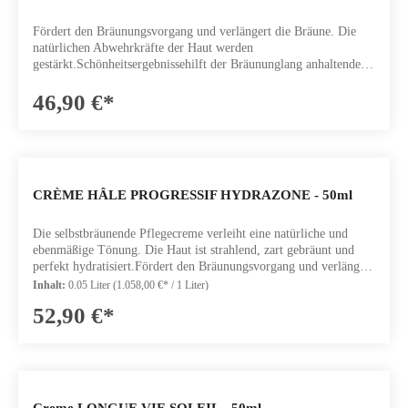
Fördert den Bräunungsvorgang und verlängert die Bräune. Die
natürlichen Abwehrkräfte der Haut werden
gestärkt.Schönheitsergebnissehilft der Bräununglang anhaltende
BräunungWirkstoffeVITAMIN C & E: schützt die Zellen vor
oxidativem StressBORRETSCHÖL & OLIVENÖL Quelle guter
46,90 €*
FettsäurenInhalt: Dose mit 30 Kapseln
CRÈME HÂLE PROGRESSIF HYDRAZONE - 50ml
Die selbstbräunende Pflegecreme verleiht eine natürliche und
ebenmäßige Tönung. Die Haut ist strahlend, zart gebräunt und
perfekt hydratisiert.Fördert den Bräunungsvorgang und verlängert
die Bräune. Die natürlichen Abwehrkräfte der Haut werden
Inhalt:
0.05 Liter
(1.058,00 €* / 1 Liter)
gestärkt.SchönheitsergebnisseDie Haut wird mit einer natürlich
52,90 €*
aussehenden, goldenen Bräune verschönertDie Haut ist sichtbar
hydratisiertWirkstoffeDHA & ERYTHRULOSE: sorgen für eine
natürlich aussehende und progressive goldene
Bräune.HYDROCYTE KOMPLEX LIPOSOME & ALOE VERA
EXTRAKT: Spender Feuchtigkeit und macht die Haut ebenInhalt:
50ml
Creme LONGUE VIE SOLEIL - 50ml