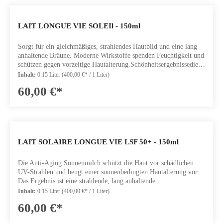
& ERYTHRULOSE: sorgen für eine natürlich aussehende und
progressive goldene Bräune.LIPOSKIN & HYDROCYTE
KOMPLEX LIPOSOME: nähren die Haut und erhalten den
LAIT LONGUE VIE SOLEIl - 150ml
optimalen Feuchtigkeitsgehalt.Inhalt: 150ml
Sorgt für ein gleichmäßiges, strahlendes Hautbild und eine lang
anhaltende Bräune. Moderne Wirkstoffe spenden Feuchtigkeit und
schützen gegen vorzeitige Hautalterung.Schönheitsergebnissedie
Haut wird genährt und beruhigtdie Haut ist sichtbar
Inhalt:
0.15 Liter
(400,00 €* / 1 Liter)
festerWirkstoffe56 ZELLULÄRE INHALTSSTOFFE &
60,00 €*
HYDROCYTE KOMPLEX: bewahren den Feuchtigkeitsgehalt
und stimulieren die Zellregeneration.SUCROLIFT: sichtbarer
"Lifting" EffectTYR OL UND KUPFERGLUCONAT: bereiten
optimal vor und erhalten die BräuneSHEAÖL: stärkt die
Barrierfunktion der HautInhalt: 150ml
LAIT SOLAIRE LONGUE VIE LSF 50+ - 150ml
Die Anti-Aging Sonnenmilch schützt die Haut vor schädlichen
UV-Strahlen und beugt einer sonnenbedingten Hautalterung vor.
Das Ergebnis ist eine strahlende, lang anhaltende
Bräune.SchönheitsergebnisseDie Haut ist mit Feuchtigkeit
Inhalt:
0.15 Liter
(400,00 €* / 1 Liter)
versorgt und genährtSichtbar mehr FestigkeitSchützt vor den
60,00 €*
schädlichen Auswirkungen der UVA und UVB
StrahlenWirkstoffe56 ZELLULÄRE WIRKSTOFFE: stimulieren