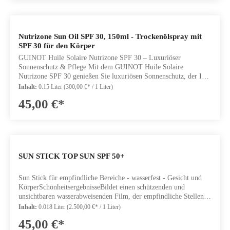
ZellregenerationARGANÖL hilft der Haut, ihre Barrierefunktion
aufrechtzuerhalten, dank der nährenden und regenerierenden
Eigenschaften des Öls.AGEPROTECT: schützt die Haut vor
AlterserscheinungenPHOTOCALM: beruhigt und schütztInhalt:
Nutrizone Sun Oil SPF 30, 150ml - Trockenölspray mit
150ml
SPF 30 für den Körper
GUINOT Huile Solaire Nutrizone SPF 30 – Luxuriöser
Sonnenschutz & Pflege Mit dem GUINOT Huile Solaire
Nutrizone SPF 30 genießen Sie luxuriösen Sonnenschutz, der Ihre
Haut nicht nur zuverlässig schützt, sondern zugleich intensiv
Inhalt:
0.15 Liter
(300,00 €* / 1 Liter)
pflegt. Das exklusive Trockenölspray für den Körper versorgt
45,00 €*
Ihre Haut während des Sonnenbads optimal und verleiht ihr einen
strahlenden, gepflegten Glanz. Die leichte, feine Textur zieht
schnell ein, ohne einen fettigen Film zu hinterlassen, und sorgt für
ein seidig-zartes Hautgefühl. Jede Anwendung wird so zu einem
sinnlichen Pflegemoment, der Ihre Sommer-Routine elegant
ergänzt. Mit Lichtschutzfaktor 30 schützt das Trockenölspray
SUN STICK TOP SUN SPF 50+
effektiv vor UV-Strahlung und hilft, sonnenbedingter
Hautalterung vorzubeugen. Gleichzeitig bleibt die Haut
Sun Stick für empfindliche Bereiche - wasserfest - Gesicht und
geschmeidig und gepflegt – ideal für intensive
KörperSchönheitsergebnisseBildet einen schützenden und
Sonneneinstrahlung. Neben dem Schutz überzeugt die
unsichtbaren wasserabweisenden Film, der empfindliche Stellen
Formulierung durch ihre pflegenden Eigenschaften. Sie
vor den schädlichen Auswirkungen von UVA/UVB-Strahlen
unterstützt die natürliche Geschmeidigkeit der Haut und verleiht
Inhalt:
0.018 Liter
(2.500,00 €* / 1 Liter)
schützt, selbst beim SchwimmenDie Haut wird genährt und fühlt
ihr ein glattes, veredeltes Aussehen mit einem dezenten,
45,00 €*
sich angenehm anWirkstoffeBISABOLOL: hilft, die Haut zu
sommerlichen Glow. Der integrierte Bronz’Activ Komplex