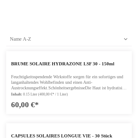
BRUME SOLAIRE HYDRAZONE LSF 30 - 150ml
Feuchtigkeitsspendende Wirkstoffe sorgen für ein sofortiges und
langanhaltendes Wohlbefinden und einen Anti-
Austrocknungseffekt.SchönheitsergebnisseDie Haut ist hydratisiert
und genährtSie ist vor den schädlichen Auswirkungen der UVA
Inhalt:
0.15 Liter
(400,00 €* / 1 Liter)
und UVB Strahlen geschütztWirkstoffeHYDROCYTE
60,00 €*
KOMPLEX LIPOSOME: gewährleisten eine optimale
FeuchtigkeitsversorgungARGANÖL hilft der Haut, ihre
Barrierefunktion aufrechtzuerhalten, dank nährender und
regenerierendenr EigenschaftenAGEPROTECT: schützt die Haut
vor Anzeichen der HautalterungPHOTOCALM: schützt und
beruhigtInhalt: 150ml
CAPSULES SOLAIRES LONGUE VIE - 30 Stück