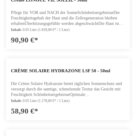
Pflege für VOR und NACH der SonneSchönheitsergebnisseDer
Feuchtigkeitsgehalt der Haut und die Zellregeneration bleiben
erhaltenÜberhitzungsgefühle werden abgeschwächtDie Haut ist
sichtbar festerWirkstoffe56 ZELLULÄRE
Inhalt:
0.05 Liter
(1.818,00 €* / 1 Liter)
WIRKSTOFFE: bewahren den Feuchtigkeitsgehalt der Haut und
90,90 €*
stimulieren die Zellregeneration.SUCROLIFT: stafft die
HautTYR-OL & KUPFERGLUCONAT: Vorbereitung und
Verbesserung einer goldenen HautBABASSUÖL & SHEA -
BUTTER: Stärkt die HautbarriereInhalt: 50ml
CRÈME SOLAIRE HYDRAZONE LSF 50 - 50ml
Die Crème Solaire Hydrazone bietet täglichen Sonnenschutz und
versorgt durch die samtige, schmelzende Textur das Gesicht mit
Feuchtigkeit.SchönheitsergebnisseOptimale
FeuchtigkeitsversorgungDie Haut ist perfekt vor den schädlichen
Inhalt:
0.05 Liter
(1.178,00 €* / 1 Liter)
Auswirkungen der UVA und UVB Strahlen
58,90 €*
geschütztWirkstoffeHYDROCYTE KOMPLEX
LIPOSOME: optimale HydratationAGEPROTECT: schützt die
Haut vor Anzeichen der HautalterungPHOTOCALM: schützt und
beruhigtInhalt: 50ml