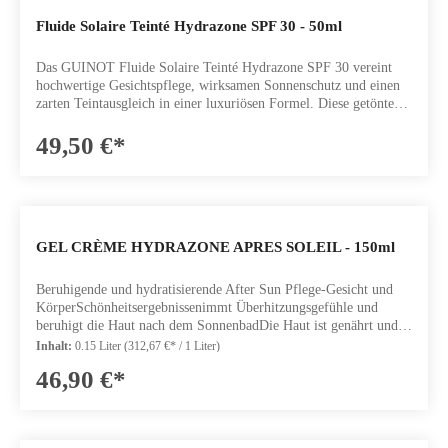
Fluide Solaire Teinté Hydrazone SPF 30 - 50ml
Das GUINOT Fluide Solaire Teinté Hydrazone SPF 30 vereint
hochwertige Gesichtspflege, wirksamen Sonnenschutz und einen
zarten Teintausgleich in einer luxuriösen Formel. Diese getönte
Feuchtigkeitspflege wurde speziell entwickelt, um Ihre Haut
täglich vor schädlichen UV-Strahlen zu schützen und gleichzeitig
49,50 €*
intensiv mit Feuchtigkeit zu versorgen. Breitband-
Lichtschutzfaktor 30 gegen UVA-, UVB-, IR- und
Blaulichtstrahlung. Die seidige, leichte Textur verleiht dem Teint
einen natürlichen, sonnengeküssten Glanz, ohne ein glänzendes
Finish zu hinterlassen.Das Fluid sorgt für langanhaltende
GEL CRÈME HYDRAZONE APRES SOLEIL - 150ml
Feuchtigkeitsversorgung dank HYDROCYTE COMPLEX
LIPOSOMEN mit feuchtigkeitsspendenden und filmbildenden
Eigenschaften sowie ARGANÖL. Angereichert mit
Beruhigende und hydratisierende After Sun Pflege-Gesicht und
PHOTOCALM aus Schilfextrakt, reduziert es Rötungen und
KörperSchönheitsergebnissenimmt Überhitzungsgefühle und
Unwohlsein nach dem Sonnenbad. ANTI-AGEING ACTION
beruhigt die Haut nach dem SonnenbadDie Haut ist genährt und
AGEPROTECT beugt lichtbedingter Hautalterung vor und
hydratisiertWirkstoffeHYDROCYTE KOMPLEX
Inhalt:
0.15 Liter
(312,67 €* / 1 Liter)
schützt die Haut vor den schädlichen Auswirkungen von
LIPOSOME: stellt di Feuchtigkeitsbalance der Haut wieder
46,90 €*
oxidativem Stress, während ARGANÖL das jugendliche Aussehen
herARGANÖL und MACADAMIANUSS
der HautInhalt: 50ml
ÖL nährtINOSITOL: schützt die Haut vor lichtbedingter
Alterung, aktiviert und verstärkt eine goldene
Bräune.PHOTOCALM: nimmt Rötungen und beruhigtInhalt: