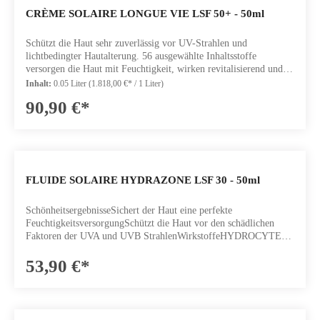
CRÈME SOLAIRE LONGUE VIE LSF 50+ - 50ml
Schützt die Haut sehr zuverlässig vor UV-Strahlen und
lichtbedingter Hautalterung. 56 ausgewählte Inhaltsstoffe
versorgen die Haut mit Feuchtigkeit, wirken revitalisierend und
mildern Fältchen.SchönheitsergebnisseSichtbar geglättete
Inhalt:
0.05 Liter
(1.818,00 €* / 1 Liter)
FaltenDie Haut ist sichtbar strafferOptimaler Schutz vor UVA und
90,90 €*
UVB StrahlenWirkstoffe56 ZELLULÄRE WIRKSTOFFE: hilft
der ZellstimulationSUCROLIFT: Sofortiger "Lifting-"Effekt
durch mechanische WirkweisenAGEPROTECT: schützt die Haut
vor AlterserscheinungenPHOTOCALM: beruhigt und
schütztInhalt: 50ml
FLUIDE SOLAIRE HYDRAZONE LSF 30 - 50ml
SchönheitsergebnisseSichert der Haut eine perfekte
FeuchtigkeitsversorgungSchützt die Haut vor den schädlichen
Faktoren der UVA und UVB StrahlenWirkstoffeHYDROCYTE
KOMPLEX LIPOSOME: optimale
HydratationAGEPROTECT: schützt die Haut vor Anzeichen der
53,90 €*
HautalterungPHOTOCALM: schützt und beruhigtInhalt: 50ml